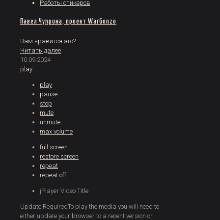
Работы спикеров
Павел Чуприна, проект WarGonzo
Вам нравится это?
Читать далее
10.09.2024
play
play
pause
stop
mute
unmute
max volume
full screen
restore screen
repeat
repeat off
jPlayer Video Title
Update Required
To play the media you will need to
either update your browser to a recent version or