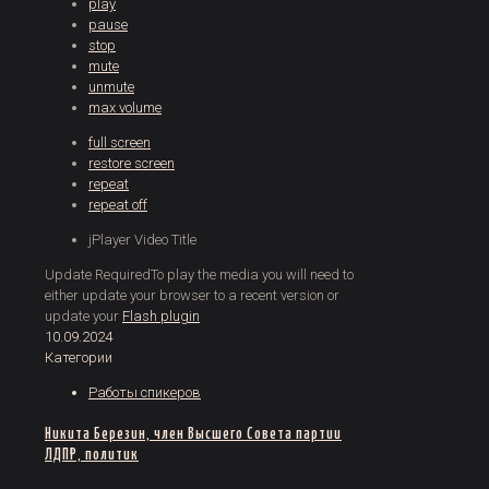
play
pause
stop
mute
unmute
max volume
full screen
restore screen
repeat
repeat off
jPlayer Video Title
Update Required
To play the media you will need to
either update your browser to a recent version or
update your
Flash plugin
10.09.2024
Категории
Работы спикеров
Никита Березин, член Высшего Совета партии
ЛДПР, политик