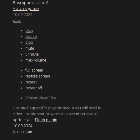
Вам нравится это?
Читать далее
10.09.2024
play
play
pause
stop
mute
unmute
max volume
full screen
restore screen
repeat
repeat off
jPlayer Video Title
Update Required
To play the media you will need to
either update your browser to a recent version or
update your
Flash plugin
10.09.2024
Категории