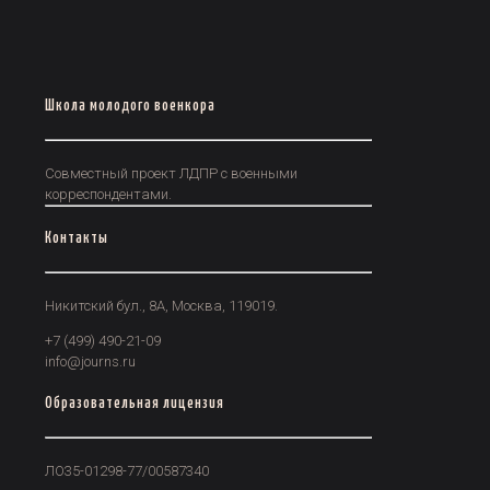
Школа молодого военкора
Совместный проект ЛДПР с военными
корреспондентами.
Контакты
Никитский бул., 8А, Москва, 119019.
+7 (499) 490-21-09
info@journs.ru
Образовательная лицензия
ЛО35-01298-77/00587340