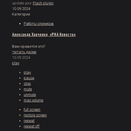
update your
Flash plugin
10.09.2024
Категории
Работы спикеров
Александр Харченко, «РИА Новости»
Вам нравится это?
Читать далее
10.09.2024
play
play
pause
stop
mute
unmute
max volume
full screen
restore screen
repeat
repeat off