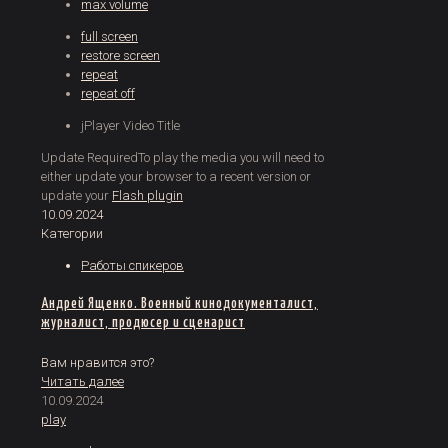
max volume
full screen
restore screen
repeat
repeat off
jPlayer Video Title
Update Required
To play the media you will need to
either update your browser to a recent version or
update your
Flash plugin
10.09.2024
Категории
Работы спикеров
Андрей Ященко. Военный кинодокументалист,
журналист, продюсер и сценарист
Вам нравится это?
Читать далее
10.09.2024
play