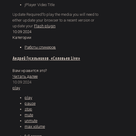
jPlayer Video Title
Update Required
To play the media you will need to
either update your browser to a recent version or
update your
Flash plugin
10.09.2024
Категории
Работы спикеров
Андрей Гусельников, «Соловьев Live»
Вам нравится это?
Читать далее
10.09.2024
play
play
pause
stop
mute
unmute
max volume