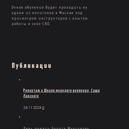
Очное обучение будет проходить на
одном из полигонов в Москве под
присмотром инструкторов с опытом
работы в зоне СВО.
Публикации
Репортаж о Школе молодого военкора, Саши
Ланского
24.11.2024
0
День памяти Бориса Максудова,