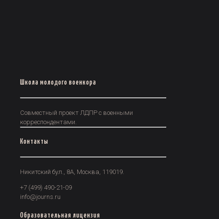
Школа молодого военкора
Совместный проект ЛДПР с военными
корреспондентами.
Контакты
Никитский бул., 8А, Москва, 119019.
+7 (499) 490-21-09
info@journs.ru
Образовательная лицензия