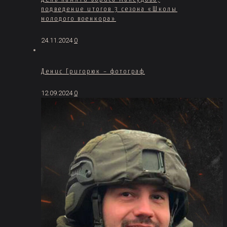
подведение итогов 3 сезона «Школы
молодого военкора»
24.11.2024
0
Денис Григорюк – фотограф
12.09.2024
0