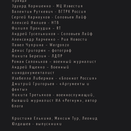
Правда
Эдуард Корниенко - МЦ Известия
Валентин Руткевич - ВГТРК Россия
Сергей Карнаухов - Соловьев Лайф
Алексей Ивлиев - НТВ
Филипп Прокудин – RT
Андрей Гусельников – Соловьев Лайф
Александр Харченко – Риа Новости
Павел Чуприна – Wargonzo
Денис Григорюк – фотограф
Никита Березин - ЛДПР
Роман Сапоньков – военный журналист
Андрей Ященко – Военный
кинодокументалист
Изабелла Либерман - «Блокнот Россия»
Дмитрий Григорьев - «Аргументы и
факты»
Никита Третьяков - военнослужащий,
бывший журналист ИА «Регнум», автор
блога
Кристина Елькина, Максим Тур, Леонид
Юлдашев - выпускники