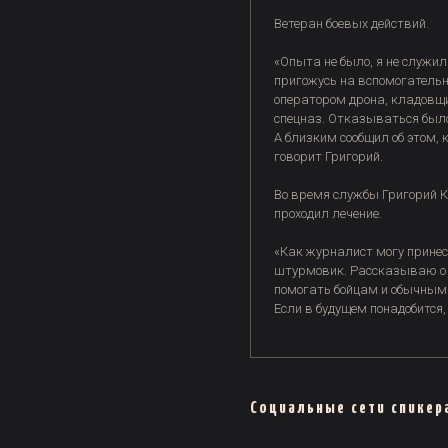
Ветеран боевых действий.
«Опыта не было, я не служил
пригожусь на вспомогательн
оператором дрона, кладовщ
спецназ. Отказываться было 
А близким сообщил об этом, 
говорит Григорий.
Во время службы Григорий К
проходил лечение.
«Как журналист могу принес
штурмовик. Рассказываю о 
помогать бойцам и обычным
Если в будущем понадобится
Социальные сети спикер