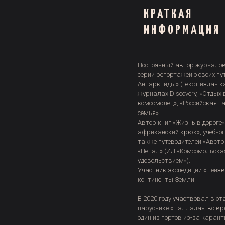
КРАТКАЯ
ИНФОРМАЦИЯ
Постоянный автор журнало
серии репортажей о своих пу
Антарктиды» (текст издан к
журналах Discovery, «Отдых 
комсомолец», «Российская г
семья».
Автор книг «Жизнь в дороге»
африканский крюк», учебного
также путеводителей «Австр
«Непал» (ИД «Комсомольская
удовольствием»).
Участник экспедиции «Неизве
континенты Земли.
В 2020 году участвовал в эт
паруснике «Паллада», во вре
один из портов из-за карант