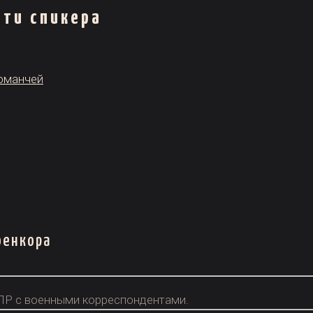
ти спикера
команчей
оенкора
Р с военными корреспондентами.