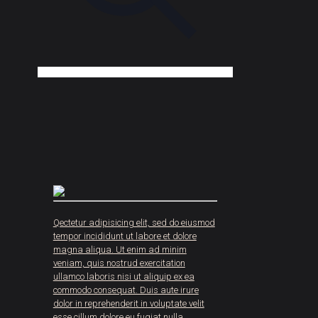
Qectetur adipisicing elit, sed do eiusmod
tempor incididunt ut labore et dolore
magna aliqua. Ut enim ad minim
veniam, quis nostrud exercitation
ullamco laboris nisi ut aliquip ex ea
commodo consequat. Duis aute irure
dolor in reprehenderit in voluptate velit
esse cillum dolore eu fugiat nulla