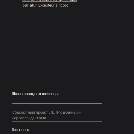
pariatur. Excepteur sint occ
Школа молодого военкора
Совместный проект ЛДПР с военными
корреспондентами.
Контакты