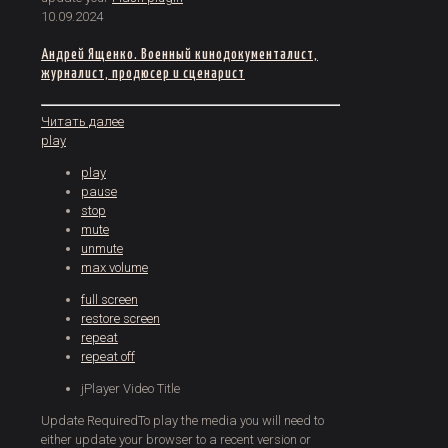
10.09.2024
Андрей Ященко. Военный кинодокументалист,
журналист, продюсер и сценарист
Читать далее
play
play
pause
stop
mute
unmute
max volume
full screen
restore screen
repeat
repeat off
jPlayer Video Title
Update Required
To play the media you will need to
either update your browser to a recent version or