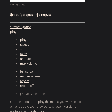
12.09.2024
Денис Григорюк – фотограф
Читать далее
play
play
pause
stop
mute
unmute
max volume
full screen
restore screen
repeat
repeat off
jPlayer Video Title
Update Required
To play the media you will need to
either update your browser to a recent version or
update your
Flash plugin