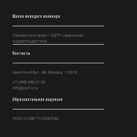
Школа молодого военкора
Совместный проект ЛДПР с военными
корреспондентами.
Контакты
Никитский бул., 8А, Москва, 119019.
+7 (499) 490-21-09
info@journs.ru
Образовательная лицензия
ЛО35-01298-77/00587340