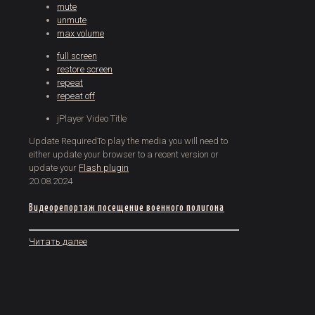
mute
unmute
max volume
full screen
restore screen
repeat
repeat off
jPlayer Video Title
Update Required
To play the media you will need to
either update your browser to a recent version or
update your
Flash plugin
20.08.2024
Видеорепортаж посещение военного полигона
Читать далее