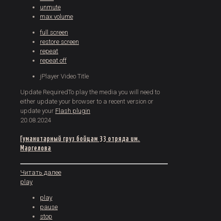
unmute
max volume
full screen
restore screen
repeat
repeat off
jPlayer Video Title
Update Required
To play the media you will need to
either update your browser to a recent version or
update your
Flash plugin
20.08.2024
Гуманитарный груз бойцам 33 отряда им.
Маргелова
Читать далее
play
play
pause
stop