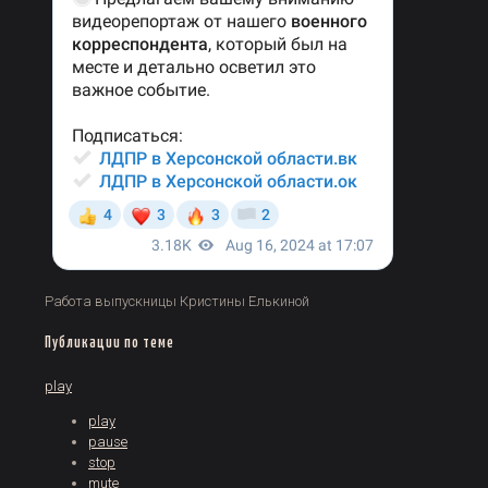
Работа выпускницы Кристины Елькиной
Публикации по теме
play
play
pause
stop
mute