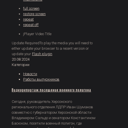
full screen
restore screen
repeat
repeat off
jPlayer Video Title
Update Required
To play the media you will need to
either update your browser to a recent version or
update your
Flash plugin
20.08.2024
Категории
Новости
Работы выпускников
Видеорепортаж посещение военного полигона
Сегодня, руководитель Херсонского
регионального отделения ЛДПР Иван Шумаков
совместно с губернатором Херсонской области
Владимиром Сальдо и сенатором Константином
Басюком, посетили военный полигон, где