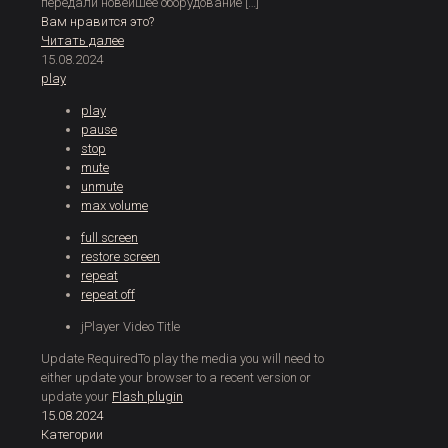
передали новейшее оборудование
[…]
Вам нравится это?
Читать далее
15.08.2024
play
play
pause
stop
mute
unmute
max volume
full screen
restore screen
repeat
repeat off
jPlayer Video Title
Update Required
To play the media you will need to
either update your browser to a recent version or
update your
Flash plugin
15.08.2024
Категории