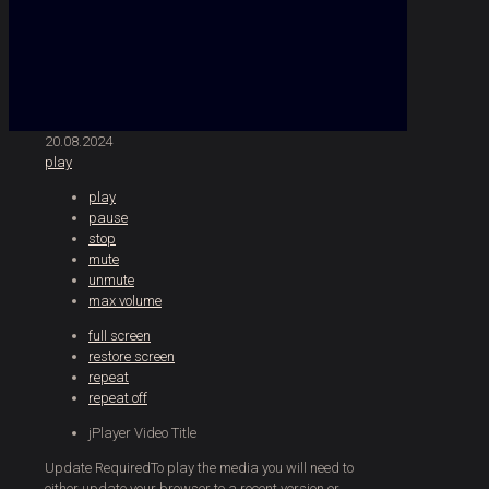
20.08.2024
play
play
pause
stop
mute
unmute
max volume
full screen
restore screen
repeat
repeat off
jPlayer Video Title
Update Required
To play the media you will need to
either update your browser to a recent version or